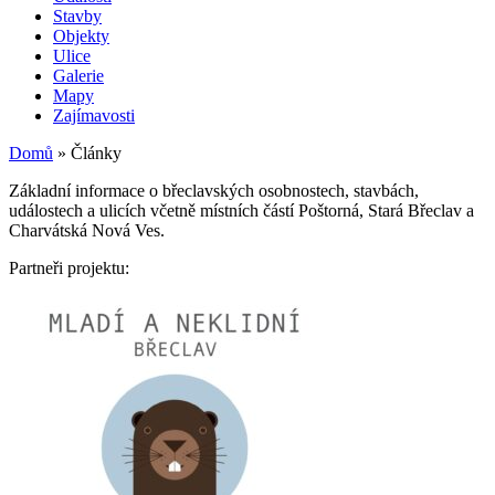
Stavby
Objekty
Ulice
Galerie
Mapy
Zajímavosti
Domů
»
Články
Základní informace o břeclavských osobnostech, stavbách,
událostech a ulicích včetně místních částí Poštorná, Stará Břeclav a
Charvátská Nová Ves.
Partneři projektu: