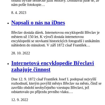
oblastí bývalé německé jižní Moravy. Domluvili jsme se, že
nám pošle fotokopie…
8. 4. 2023
Napsali o nás na iDnes
Břeclav dostala dárek. Internetovou encyklopedii Břeclav je
městem už 150 let. K výročí dostala internetovou
encyklopedii se stovkami historických fotografií i unikátním
náhledem do minulosti. V září 1872 císař František…
28. 10. 2022
Internetová encyklopedie Břeclavi
zahajuje činnost
Dne 12. 9. 1872 císař František Josef I. podepsal nejvyšší
rozhodnutí, kterým povýšil městys Břeclav na město, čímž se
završilo období neobyčejného vzestupu Břeclavi, jež
odstartovalo po příjezdu prvního vlaku.…
12. 9. 2022