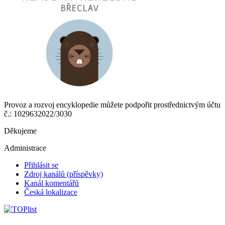
Provoz a rozvoj encyklopedie můžete podpořit prostřednictvým účtu
č.: 1029632022/3030
Děkujeme
Administrace
Přihlásit se
Zdroj kanálů (příspěvky)
Kanál komentářů
Česká lokalizace