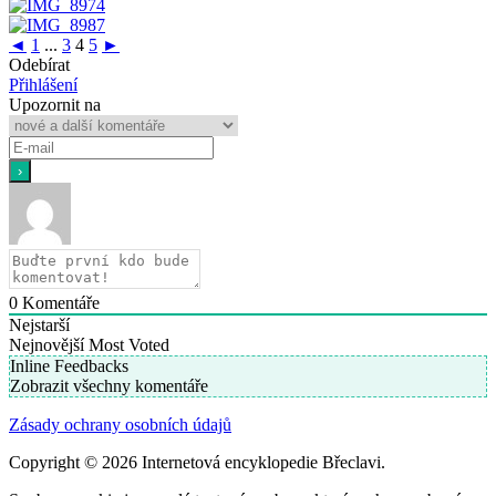
◄
1
...
3
4
5
►
Odebírat
Přihlášení
Upozornit na
0
Komentáře
Nejstarší
Nejnovější
Most Voted
Inline Feedbacks
Zobrazit všechny komentáře
Zásady ochrany osobních údajů
Copyright © 2026 Internetová encyklopedie Břeclavi.