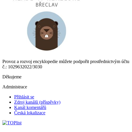
Provoz a rozvoj encyklopedie můžete podpořit prostřednictvým účtu
č.: 1029632022/3030
Děkujeme
Administrace
Přihlásit se
Zdroj kanálů (příspěvky)
Kanál komentářů
Česká lokalizace