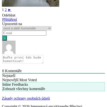
1
2
►
Odebírat
Přihlášení
Upozornit na
0
Komentáře
Nejstarší
Nejnovější
Most Voted
Inline Feedbacks
Zobrazit všechny komentáře
Zásady ochrany osobních údajů
Copyright © 2026 Internetová encyklopedie Břeclavi.