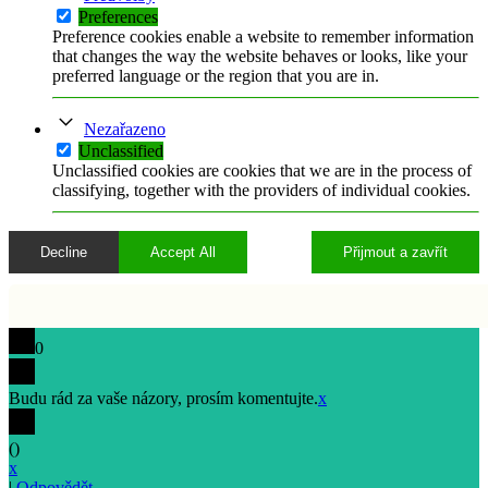
Preferences
Preference cookies enable a website to remember information
that changes the way the website behaves or looks, like your
preferred language or the region that you are in.
Nezařazeno
Unclassified
Unclassified cookies are cookies that we are in the process of
classifying, together with the providers of individual cookies.
Decline
Accept All
Přijmout a zavřít
0
Budu rád za vaše názory, prosím komentujte.
x
(
)
x
|
Odpovědět