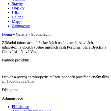
Stavby
Objekty
Ulice
Galerie
Mapy
Zajímavosti
Domů
»
Galerie
»
Stromořadní
Základní informace o břeclavských osobnostech, stavbách,
událostech a ulicích včetně místních částí Poštorná, Stará Břeclav a
Charvátská Nová Ves.
Partneři projektu:
Provoz a rozvoj encyklopedie můžete podpořit prostřednictvým účtu
č.: 1029632022/3030
Děkujeme
Administrace
Přihlásit se