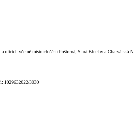
a ulicích včetně místních částí Poštorná, Stará Břeclav a Charvátská 
 č.: 1029632022/3030