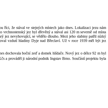
u říci, že stával ve stejných místech jako dnes. Lokalizaci jezu nám
nto vrchnostenský jez byl dřevěný a stával asi 120 m severně od místa
ý jez nevyhovující, se vědělo dlouho. Mezi jeho slabiny patřil nízký
oval vzdutí hladiny Dyje nad Břeclaví. Už v roce 1939 měl být jez
odnes dochovala boční zeď a domek hlídače. Nový jez o délce 92 m byl
čs a prováděl ji národní podnik Ingstav Brno. Součástí projektu byla