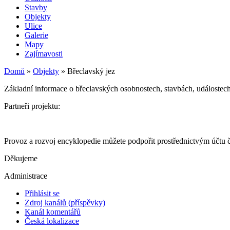
Stavby
Objekty
Ulice
Galerie
Mapy
Zajímavosti
Domů
»
Objekty
»
Břeclavský jez
Základní informace o břeclavských osobnostech, stavbách, událostech 
Partneři projektu:
Provoz a rozvoj encyklopedie můžete podpořit prostřednictvým účtu
Děkujeme
Administrace
Přihlásit se
Zdroj kanálů (příspěvky)
Kanál komentářů
Česká lokalizace