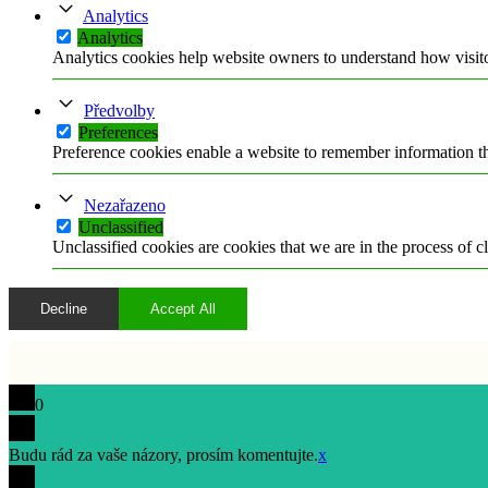
Analytics
Analytics
Analytics cookies help website owners to understand how visito
Předvolby
Preferences
Preference cookies enable a website to remember information tha
Nezařazeno
Unclassified
Unclassified cookies are cookies that we are in the process of cl
Decline
Accept All
0
Budu rád za vaše názory, prosím komentujte.
x