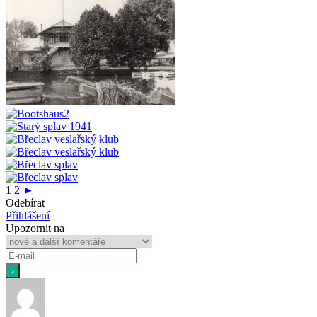
1
2
►
Odebírat
Přihlášení
Upozornit na