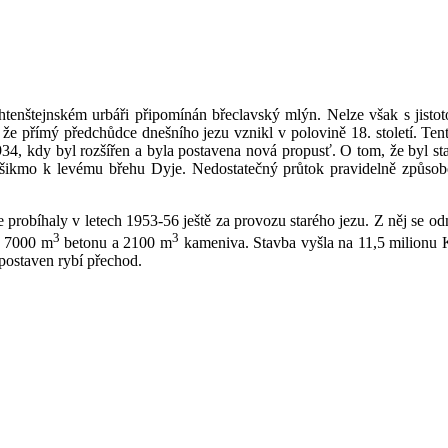
tenštejnském urbáři připomínán břeclavský mlýn. Nelze však s jistoto
, že přímý předchůdce dnešního jezu vznikl v polovině 18. století. Te
34, kdy byl rozšířen a byla postavena nová propusť. O tom, že byl star
u šikmo k levému břehu Dyje. Nedostatečný průtok pravidelně způsob
 probíhaly v letech 1953-56 ještě za provozu starého jezu. Z něj se 
3
3
, 7000 m
betonu a 2100 m
kameniva. Stavba vyšla na 11,5 milionu K
postaven rybí přechod.