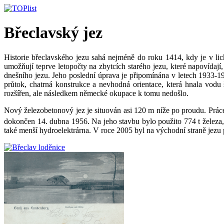
Břeclavský jez
Historie břeclavského jezu sahá nejméně do roku 1414, kdy je v lich
umožňují teprve letopočty na zbytcích starého jezu, které napovídají
dnešního jezu. Jeho poslední úprava je připomínána v letech 1933-19
průtok, chatrná konstrukce a nevhodná orientace, která hnala vod
rozšířen, ale následkem německé okupace k tomu nedošlo.
Nový železobetonový jez je situován asi 120 m níže po proudu. Práce
dokončen 14. dubna 1956. Na jeho stavbu bylo použito 774 t železa
také menší hydroelektrárna. V roce 2005 byl na východní straně jezu 