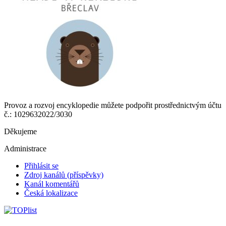
Provoz a rozvoj encyklopedie můžete podpořit prostřednictvým účtu
č.: 1029632022/3030
Děkujeme
Administrace
Přihlásit se
Zdroj kanálů (příspěvky)
Kanál komentářů
Česká lokalizace