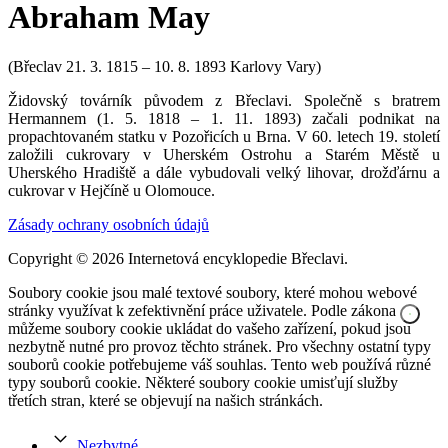
Abraham May
(Břeclav 21. 3. 1815 – 10. 8. 1893 Karlovy Vary)
Židovský továrník původem z Břeclavi. Společně s bratrem
Hermannem (1. 5. 1818 – 1. 11. 1893) začali podnikat na
propachtovaném statku v Pozořicích u Brna. V 60. letech 19. století
založili cukrovary v Uherském Ostrohu a Starém Městě u
Uherského Hradiště a dále vybudovali velký lihovar, drožďárnu a
cukrovar v Hejčíně u Olomouce.
Zásady ochrany osobních údajů
Copyright © 2026 Internetová encyklopedie Břeclavi.
Soubory cookie jsou malé textové soubory, které mohou webové
stránky využívat k zefektivnění práce uživatele. Podle zákona
můžeme soubory cookie ukládat do vašeho zařízení, pokud jsou
nezbytně nutné pro provoz těchto stránek. Pro všechny ostatní typy
souborů cookie potřebujeme váš souhlas. Tento web používá různé
typy souborů cookie. Některé soubory cookie umisťují služby
třetích stran, které se objevují na našich stránkách.
Nezbytné