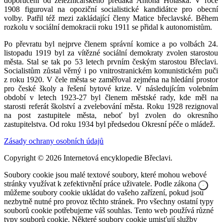
doporučení od železničářského předáka Antona Holaska. V roce
1908 figuroval na opoziční socialistické kandidátce pro obecní
volby. Patřil též mezi zakládající členy Matice břeclavské. Během
rozkolu v sociální demokracii roku 1911 se přidal k autonomistům.
Po převratu byl nejprve členem správní komice a po volbách 24.
listopadu 1919 byl za vítězné sociální demokraty zvolen starostou
města. Stal se tak po 53 letech prvním českým starostou Břeclavi.
Socialistům zůstal věrný i po vnitrostranickém komunistickém puči
z roku 1920. V čele města se zaměřoval zejména na hledání prostor
pro české školy a řešení bytové krize. V následujícím volebním
období v letech 1923-27 byl členem městské rady, kde měl na
starosti referát školství a zvelebování města. Roku 1928 rezignoval
na post zastupitele města, neboť byl zvolen do okresního
zastupitelstva. Od roku 1934 byl předsedou Okresní péče o mládež.
Zásady ochrany osobních údajů
Copyright © 2026 Internetová encyklopedie Břeclavi.
Soubory cookie jsou malé textové soubory, které mohou webové
stránky využívat k zefektivnění práce uživatele. Podle zákona
můžeme soubory cookie ukládat do vašeho zařízení, pokud jsou
nezbytně nutné pro provoz těchto stránek. Pro všechny ostatní typy
souborů cookie potřebujeme váš souhlas. Tento web používá různé
typy souborů cookie. Některé soubory cookie umisťují služby