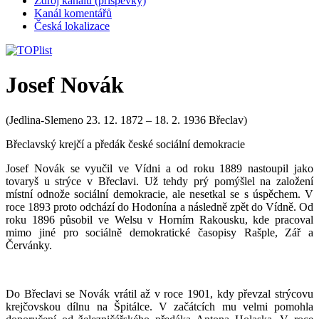
Zdroj kanálů (příspěvky)
Kanál komentářů
Česká lokalizace
Josef Novák
(Jedlina-Slemeno 23. 12. 1872 – 18. 2. 1936 Břeclav)
Břeclavský krejčí a předák české sociální demokracie
Josef Novák se vyučil ve Vídni a od roku 1889 nastoupil jako
tovaryš u strýce v Břeclavi. Už tehdy prý pomýšlel na založení
místní odnože sociální demokracie, ale nesetkal se s úspěchem. V
roce 1893 proto odchází do Hodonína a následně zpět do Vídně. Od
roku 1896 působil ve Welsu v Horním Rakousku, kde pracoval
mimo jiné pro sociálně demokratické časopisy Rašple, Zář a
Červánky.
Do Břeclavi se Novák vrátil až v roce 1901, kdy převzal strýcovu
krejčovskou dílnu na Špitálce. V začátcích mu velmi pomohla