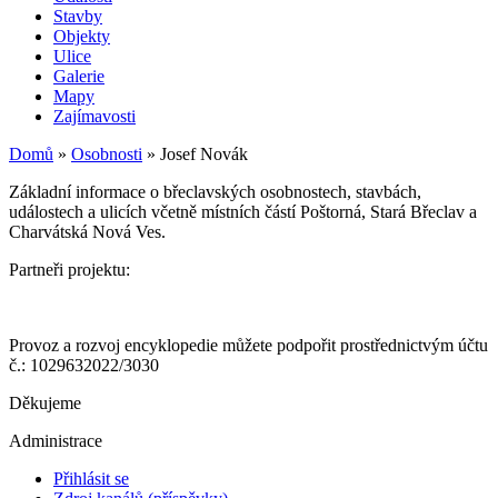
Stavby
Objekty
Ulice
Galerie
Mapy
Zajímavosti
Domů
»
Osobnosti
»
Josef Novák
Základní informace o břeclavských osobnostech, stavbách,
událostech a ulicích včetně místních částí Poštorná, Stará Břeclav a
Charvátská Nová Ves.
Partneři projektu:
Provoz a rozvoj encyklopedie můžete podpořit prostřednictvým účtu
č.: 1029632022/3030
Děkujeme
Administrace
Přihlásit se