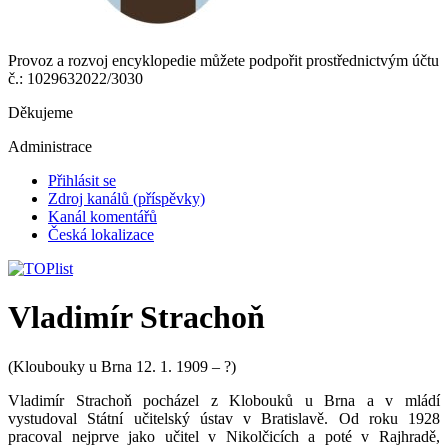
Provoz a rozvoj encyklopedie můžete podpořit prostřednictvým účtu
č.: 1029632022/3030
Děkujeme
Administrace
Přihlásit se
Zdroj kanálů (příspěvky)
Kanál komentářů
Česká lokalizace
Vladimír Strachoň
(Kloubouky u Brna 12. 1. 1909 – ?)
Vladimír Strachoň pocházel z Klobouků u Brna a v mládí
vystudoval Státní učitelský ústav v Bratislavě. Od roku 1928
pracoval nejprve jako učitel v Nikolčicích a poté v Rajhradě,