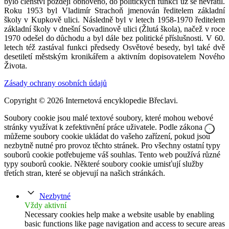
bylo členství později obnoveno, do politických funkcí už se nevrátil.
Roku 1953 byl Vladimír Strachoň jmenován ředitelem základní
školy v Kupkově ulici. Následně byl v letech 1958-1970 ředitelem
základní školy v dnešní Sovadinově ulici (Žlutá škola), načež v roce
1970 odešel do důchodu a byl dále bez politické příslušnosti. V 60.
letech též zastával funkci předsedy Osvětové besedy, byl také dvě
desetiletí městským kronikářem a aktivním dopisovatelem Nového
Života.
Zásady ochrany osobních údajů
Copyright © 2026 Internetová encyklopedie Břeclavi.
Soubory cookie jsou malé textové soubory, které mohou webové
stránky využívat k zefektivnění práce uživatele. Podle zákona
můžeme soubory cookie ukládat do vašeho zařízení, pokud jsou
nezbytně nutné pro provoz těchto stránek. Pro všechny ostatní typy
souborů cookie potřebujeme váš souhlas. Tento web používá různé
typy souborů cookie. Některé soubory cookie umisťují služby
třetích stran, které se objevují na našich stránkách.
Nezbytné
Vždy aktivní
Necessary cookies help make a website usable by enabling
basic functions like page navigation and access to secure areas