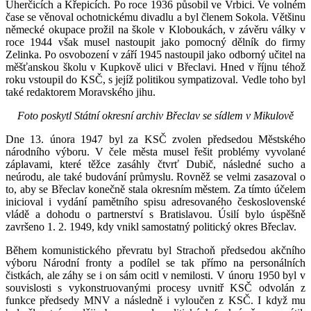
Uherčicích a Křepicích. Po roce 1936 působil ve Vrbici. Ve volném
čase se věnoval ochotnickému divadlu a byl členem Sokola. Většinu
německé okupace prožil na škole v Kloboukách, v závěru války v
roce 1944 však musel nastoupit jako pomocný dělník do firmy
Zelinka. Po osvobození v září 1945 nastoupil jako odborný učitel na
měšťanskou školu v Kupkově ulici v Břeclavi. Hned v říjnu téhož
roku vstoupil do KSČ, s jejíž politikou sympatizoval. Vedle toho byl
také redaktorem Moravského jihu.
Foto poskytl Státní okresní archiv Břeclav se sídlem v Mikulově
Dne 13. února 1947 byl za KSČ zvolen předsedou Městského
národního výboru. V čele města musel řešit problémy vyvolané
záplavami, které těžce zasáhly čtvrť Dubič, následné sucho a
neúrodu, ale také budování průmyslu. Rovněž se velmi zasazoval o
to, aby se Břeclav konečně stala okresním městem. Za tímto účelem
inicioval i vydání pamětního spisu adresovaného československé
vládě a dohodu o partnerství s Bratislavou. Úsilí bylo úspěšně
završeno 1. 2. 1949, kdy vnikl samostatný politický okres Břeclav.
Během komunistického převratu byl Strachoň předsedou akčního
výboru Národní fronty a podílel se tak přímo na personálních
čistkách, ale záhy se i on sám ocitl v nemilosti. V únoru 1950 byl v
souvislosti s vykonstruovanými procesy uvnitř KSČ odvolán z
funkce předsedy MNV a následně i vyloučen z KSČ. I když mu