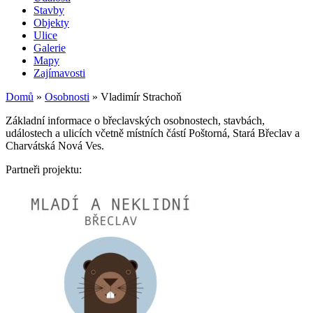
Stavby
Objekty
Ulice
Galerie
Mapy
Zajímavosti
Domů
»
Osobnosti
»
Vladimír Strachoň
Základní informace o břeclavských osobnostech, stavbách,
událostech a ulicích včetně místních částí Poštorná, Stará Břeclav a
Charvátská Nová Ves.
Partneři projektu: