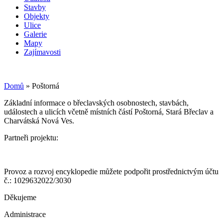
Stavby
Objekty
Ulice
Galerie
Mapy
Zajímavosti
Domů
»
Poštorná
Základní informace o břeclavských osobnostech, stavbách,
událostech a ulicích včetně místních částí Poštorná, Stará Břeclav a
Charvátská Nová Ves.
Partneři projektu:
Provoz a rozvoj encyklopedie můžete podpořit prostřednictvým účtu
č.: 1029632022/3030
Děkujeme
Administrace