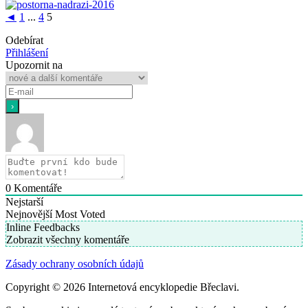
◄
1
...
4
5
Odebírat
Přihlášení
Upozornit na
0
Komentáře
Nejstarší
Nejnovější
Most Voted
Inline Feedbacks
Zobrazit všechny komentáře
Zásady ochrany osobních údajů
Copyright © 2026 Internetová encyklopedie Břeclavi.