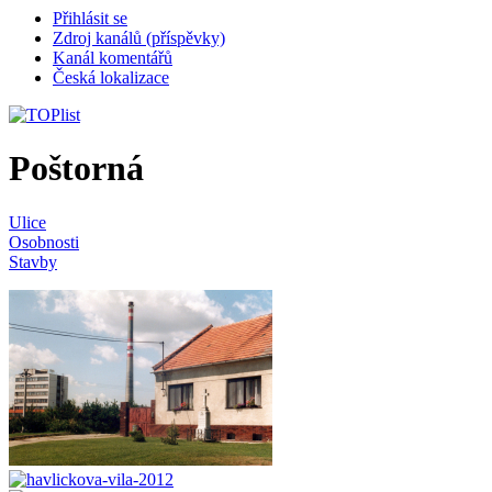
Přihlásit se
Zdroj kanálů (příspěvky)
Kanál komentářů
Česká lokalizace
Poštorná
Ulice
Osobnosti
Stavby