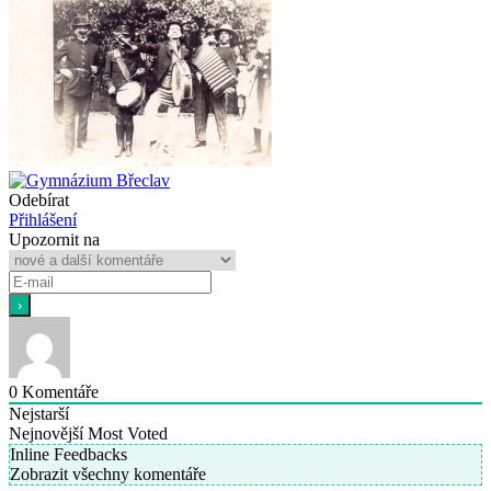
Odebírat
Přihlášení
Upozornit na
0
Komentáře
Nejstarší
Nejnovější
Most Voted
Inline Feedbacks
Zobrazit všechny komentáře