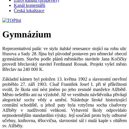
Zdroj kanálů (příspěvky)
Kanál komentářů
Česká lokalizace
Gymnázium
Reprezentativní palác ve stylu italské renesance stojící na rohu ulic
Husova a Sady 28. října byl původně postaven pro německé obecní
gymnázium. Stavbu podle plánů městského stavitele Jana Kočičky
provedl břeclavský stavitel Ferdinand Rossak. Projekt vyšel město
Břeclav na 240 000 K.
Základní kámen byl položen 13. května 1902 a slavnostní otevření
proběhlo 27. září 1903. Císař František Josef I. při té příležitosti
svolil, že škola smí nést jméno po jeho zesnulé manželce Alžbětě.
Město nešetřilo ani na výzdobě. Již ve vestibulu návštěvníka přivítají
alegorické sochy vědy a umění. Následuje široké historizující
centrální schodiště, u jehož paty byla vztyčena socha císařovny
Alžběty v nadživotní velikosti. Vybavení školy odpovídalo
nejmodernějším standardům výuky. Její součástí proto byly odborné
učebny, knihovna, tělocvična, slavnostní sál i malá kaple s oltářem
sv. Alžběty.