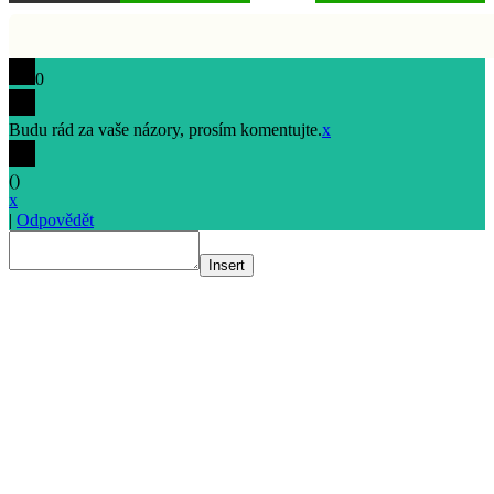
0
Budu rád za vaše názory, prosím komentujte.
x
(
)
x
|
Odpovědět
Insert