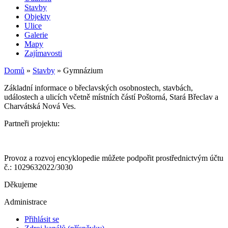
Stavby
Objekty
Ulice
Galerie
Mapy
Zajímavosti
Domů
»
Stavby
»
Gymnázium
Základní informace o břeclavských osobnostech, stavbách,
událostech a ulicích včetně místních částí Poštorná, Stará Břeclav a
Charvátská Nová Ves.
Partneři projektu:
Provoz a rozvoj encyklopedie můžete podpořit prostřednictvým účtu
č.: 1029632022/3030
Děkujeme
Administrace
Přihlásit se