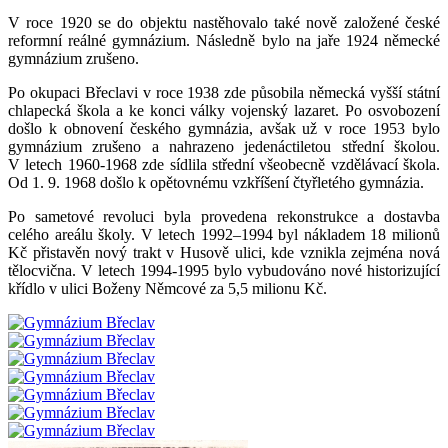
V roce 1920 se do objektu nastěhovalo také nově založené české
reformní reálné gymnázium. Následně bylo na jaře 1924 německé
gymnázium zrušeno.
Po okupaci Břeclavi v roce 1938 zde působila německá vyšší státní
chlapecká škola a ke konci války vojenský lazaret. Po osvobození
došlo k obnovení českého gymnázia, avšak už v roce 1953 bylo
gymnázium zrušeno a nahrazeno jedenáctiletou střední školou.
V letech 1960-1968 zde sídlila střední všeobecně vzdělávací škola.
Od 1. 9. 1968 došlo k opětovnému vzkříšení čtyřletého gymnázia.
Po sametové revoluci byla provedena rekonstrukce a dostavba
celého areálu školy. V letech 1992–1994 byl nákladem 18 milionů
Kč přistavěn nový trakt v Husově ulici, kde vznikla zejména nová
tělocvična. V letech 1994-1995 bylo vybudováno nové historizující
křídlo v ulici Boženy Němcové za 5,5 milionu Kč.