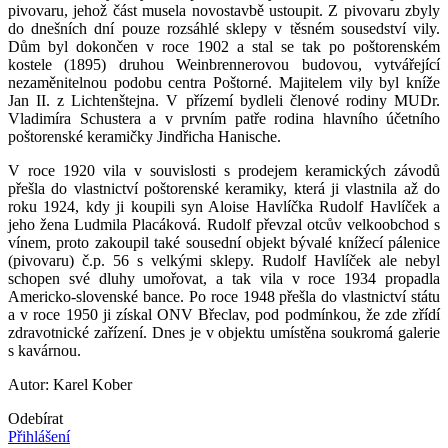
pivovaru, jehož část musela novostavbě ustoupit. Z pivovaru zbyly
do dnešních dní pouze rozsáhlé sklepy v těsném sousedství vily.
Dům byl dokončen v roce 1902 a stal se tak po poštorenském
kostele (1895) druhou Weinbrennerovou budovou, vytvářející
nezaměnitelnou podobu centra Poštorné. Majitelem vily byl kníže
Jan II. z Lichtenštejna. V přízemí bydleli členové rodiny MUDr.
Vladimíra Schustera a v prvním patře rodina hlavního účetního
poštorenské keramičky Jindřicha Hanische.
V roce 1920 vila v souvislosti s prodejem keramických závodů
přešla do vlastnictví poštorenské keramiky, která ji vlastnila až do
roku 1924, kdy ji koupili syn Aloise Havlíčka Rudolf Havlíček a
jeho žena Ludmila Placáková. Rudolf převzal otcův velkoobchod s
vínem, proto zakoupil také sousední objekt bývalé knížecí pálenice
(pivovaru) č.p. 56 s velkými sklepy. Rudolf Havlíček ale nebyl
schopen své dluhy umořovat, a tak vila v roce 1934 propadla
Americko-slovenské bance. Po roce 1948 přešla do vlastnictví státu
a v roce 1950 ji získal ONV Břeclav, pod podmínkou, že zde zřídí
zdravotnické zařízení. Dnes je v objektu umístěna soukromá galerie
s kavárnou.
Autor: Karel Kober
Odebírat
Přihlášení