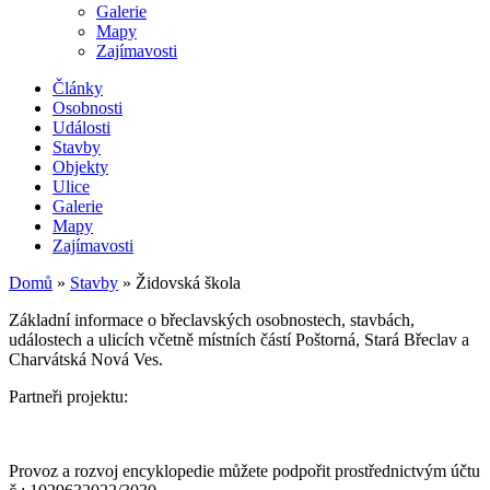
Galerie
Mapy
Zajímavosti
Články
Osobnosti
Události
Stavby
Objekty
Ulice
Galerie
Mapy
Zajímavosti
Domů
»
Stavby
»
Židovská škola
Základní informace o břeclavských osobnostech, stavbách,
událostech a ulicích včetně místních částí Poštorná, Stará Břeclav a
Charvátská Nová Ves.
Partneři projektu:
Provoz a rozvoj encyklopedie můžete podpořit prostřednictvým účtu