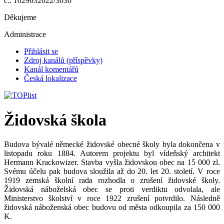
č.: 1029632022/3030
Děkujeme
Administrace
Přihlásit se
Zdroj kanálů (příspěvky)
Kanál komentářů
Česká lokalizace
Židovská škola
Budova bývalé německé židovské obecné školy byla dokončena v
listopadu roku 1884. Autorem projektu byl vídeňský architekt
Hermann Krackowizer. Stavba vyšla židovskou obec na 15 000 zl.
Svému účelu pak budova sloužila až do 20. let 20. století. V roce
1919 zemská školní rada rozhodla o zrušení židovské školy.
Židovská náboželská obec se proti verdiktu odvolala, ale
Ministerstvo školství v roce 1922 zrušení potvrdilo. Následně
židovská náboženská obec budovu od města odkoupila za 150 000
K.