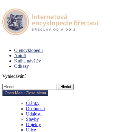
Skip
to
content
O encyklopedii
Autoři
Kniha návštěv
Odkazy
Vyhledávání
Vyhledávání
Open Menu
Close Menu
Články
Osobnosti
Události
Stavby
Objekty
Ulice