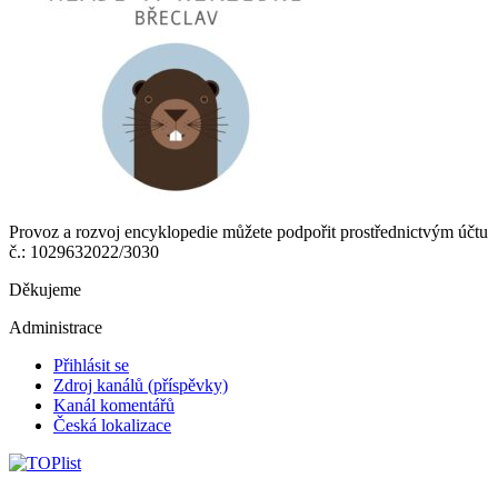
Provoz a rozvoj encyklopedie můžete podpořit prostřednictvým účtu
č.: 1029632022/3030
Děkujeme
Administrace
Přihlásit se
Zdroj kanálů (příspěvky)
Kanál komentářů
Česká lokalizace