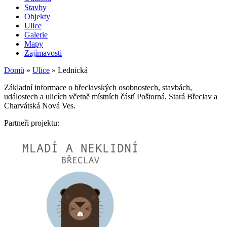
Stavby
Objekty
Ulice
Galerie
Mapy
Zajímavosti
Domů
»
Ulice
»
Lednická
Základní informace o břeclavských osobnostech, stavbách,
událostech a ulicích včetně místních částí Poštorná, Stará Břeclav a
Charvátská Nová Ves.
Partneři projektu: