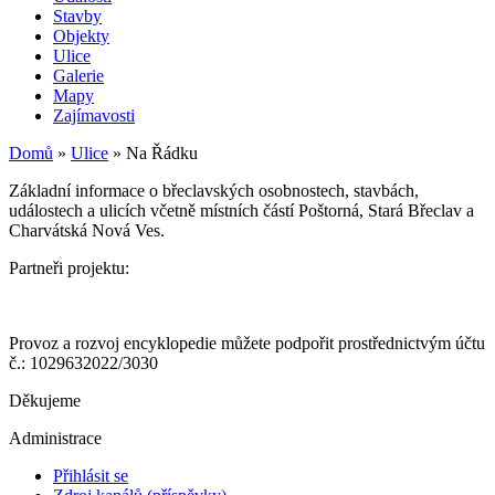
Stavby
Objekty
Ulice
Galerie
Mapy
Zajímavosti
Domů
»
Ulice
»
Na Řádku
Základní informace o břeclavských osobnostech, stavbách,
událostech a ulicích včetně místních částí Poštorná, Stará Břeclav a
Charvátská Nová Ves.
Partneři projektu:
Provoz a rozvoj encyklopedie můžete podpořit prostřednictvým účtu
č.: 1029632022/3030
Děkujeme
Administrace
Přihlásit se