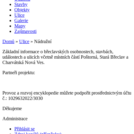
Stavby
Objekty
Ulice
Galerie
Mapy
Zajímavosti
Domů
»
Ulice
»
Nádražní
Základní informace o břeclavských osobnostech, stavbách,
událostech a ulicích včetně místních částí Poštorná, Stará Břeclav a
Charvátská Nová Ves.
Partneři projektu:
Provoz a rozvoj encyklopedie můžete podpořit prostřednictvým účtu
č.: 1029632022/3030
Děkujeme
Administrace
Přihlásit se