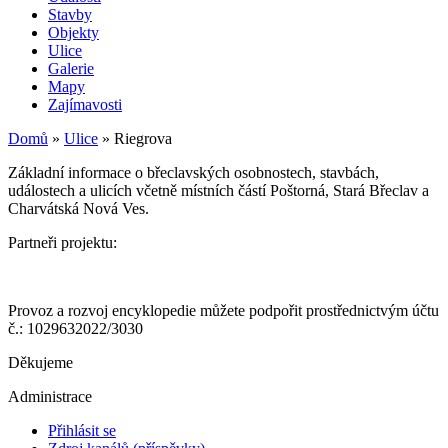
Stavby
Objekty
Ulice
Galerie
Mapy
Zajímavosti
Domů
»
Ulice
»
Riegrova
Základní informace o břeclavských osobnostech, stavbách,
událostech a ulicích včetně místních částí Poštorná, Stará Břeclav a
Charvátská Nová Ves.
Partneři projektu:
Provoz a rozvoj encyklopedie můžete podpořit prostřednictvým účtu
č.: 1029632022/3030
Děkujeme
Administrace
Přihlásit se