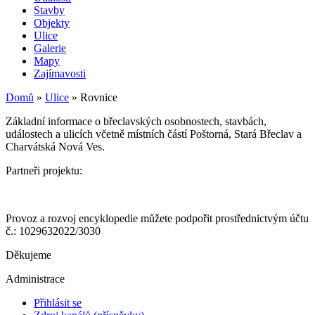
Stavby
Objekty
Ulice
Galerie
Mapy
Zajímavosti
Domů
»
Ulice
»
Rovnice
Základní informace o břeclavských osobnostech, stavbách,
událostech a ulicích včetně místních částí Poštorná, Stará Břeclav a
Charvátská Nová Ves.
Partneři projektu:
Provoz a rozvoj encyklopedie můžete podpořit prostřednictvým účtu
č.: 1029632022/3030
Děkujeme
Administrace
Přihlásit se