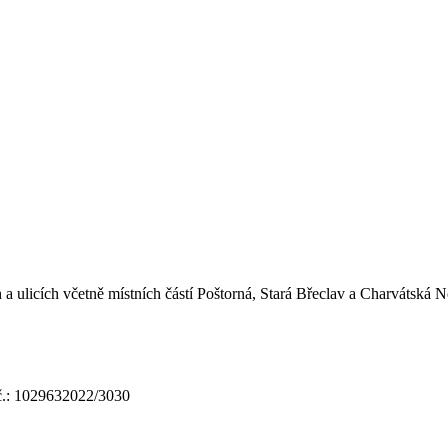
a ulicích včetně místních částí Poštorná, Stará Břeclav a Charvátská 
 č.: 1029632022/3030