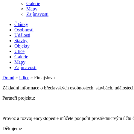
Galerie
Mapy
Zajímavosti
Články
Osobnosti
Události
Stavby
Objekty
Ulice
Galerie
Mapy
Zajímavosti
Domů
»
Ulice
»
Fintajslova
Základní informace o břeclavských osobnostech, stavbách, událostech 
Partneři projektu:
Provoz a rozvoj encyklopedie můžete podpořit prostřednictvým účtu
Děkujeme