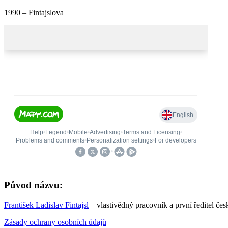
1990 – Fintajslova
Původ názvu:
František Ladislav Fintajsl
– vlastivědný pracovník a první ředitel če
Zásady ochrany osobních údajů