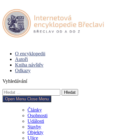
Skip
to
content
O encyklopedii
Autoři
Kniha návštěv
Odkazy
Vyhledávání
Vyhledávání
Open Menu
Close Menu
Články
Osobnosti
Události
Stavby
Objekty
Ulice