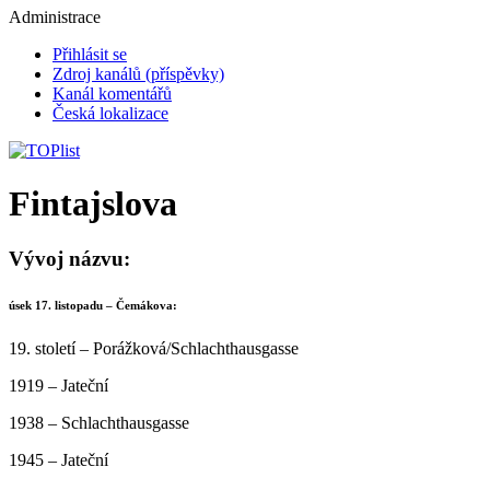
Administrace
Přihlásit se
Zdroj kanálů (příspěvky)
Kanál komentářů
Česká lokalizace
Fintajslova
Vývoj názvu:
úsek 17. listopadu – Čemákova:
19. století – Porážková/Schlachthausgasse
1919 – Jateční
1938 – Schlachthausgasse
1945 – Jateční