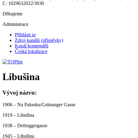
č.: 1029632022/3030
Děkujeme
Administrace
Přihlásit se
Zdroj kanálů (příspěvky)
Kanál komentářů
Česká lokalizace
Libušina
Vývoj názvu:
1906 – Na Palouku/Grünanger Gasse
1919 – Libušina
1938 – Defreggergasse
1945 – Libušina