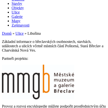
Stavby
Objekty
Ulice
Galerie
Mapy
Zajímavosti
Domů
»
Ulice
»
Libušina
Základní informace o břeclavských osobnostech, stavbách,
událostech a ulicích včetně místních částí Poštorná, Stará Břeclav a
Charvátská Nová Ves.
Partneři projektu:
Provoz a rozvoj encyklopedie můžete podpořit prostřednictvým účtu